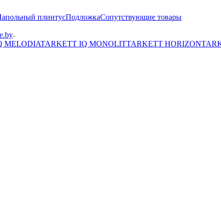
Напольный плинтус
Подложка
Сопутствующие товары
e.by
Q MELODIA
TARKETT IQ MONOLIT
TARKETT HORIZON
TARK