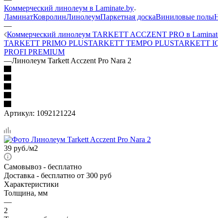
Коммерческий линолеум в Laminate.by
Ламинат
Ковролин
Линолеум
Паркетная доска
Виниловые полы
—
Коммерческий линолеум TARKETT ACCZENT PRO в Laminat
TARKETT PRIMO PLUS
TARKETT TEMPO PLUS
TARKETT I
PROFI PREMIUM
—
Линолеум Tarkett Acczent Pro Nara 2
Артикул:
1092121224
39
руб.
/м2
Самовывоз
- бесплатно
Доставка
- бесплатно от 300 руб
Характеристики
Толщина, мм
—
2