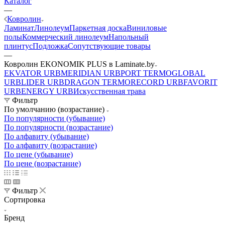
Каталог
—
Ковролин
Ламинат
Линолеум
Паркетная доска
Виниловые
полы
Коммерческий линолеум
Напольный
плинтус
Подложка
Сопутствующие товары
—
Ковролин EKONOMIK PLUS в Laminate.by
EKVATOR URB
MERIDIAN URB
PORT TERMO
GLOBAL
URB
LIDER URB
DRAGON TERMO
RECORD URB
FAVORIT
URB
ENERGY URB
Искусственная трава
Фильтр
По умолчанию (возрастание)
По популярности (убывание)
По популярности (возрастание)
По алфавиту (убывание)
По алфавиту (возрастание)
По цене (убывание)
По цене (возрастание)
Фильтр
Сортировка
Бренд