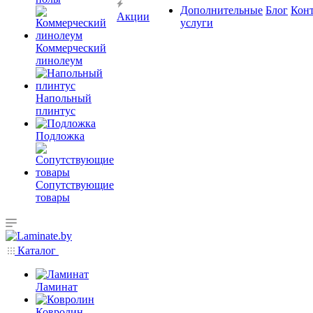
Дополнительные
Блог
Кон
Акции
услуги
Коммерческий
линолеум
Напольный
плинтус
Подложка
Сопутствующие
товары
Каталог
Ламинат
Ковролин