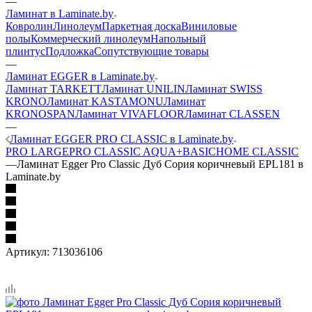
—
Ламинат в Laminate.by
Ковролин
Линолеум
Паркетная доска
Виниловые
полы
Коммерческий линолеум
Напольный
плинтус
Подложка
Сопутствующие товары
—
Ламинат EGGER в Laminate.by
Ламинат TARKETT
Ламинат UNILIN
Ламинат SWISS
KRONO
Ламинат KASTAMONU
Ламинат
KRONOSPAN
Ламинат VIVAFLOOR
Ламинат CLASSEN
—
Ламинат EGGER PRO CLASSIC в Laminate.by
PRO LARGE
PRO CLASSIC AQUA+
BASIC
HOME CLASSIC
—
Ламинат Egger Pro Classic Дуб Сория коричневый EPL181 в
Laminate.by
Артикул:
713036106