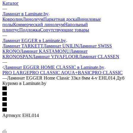
Каталог
—
Ламинат в Laminate.by
Ковролин
Линолеум
Паркетная доска
Виниловые
полы
Коммерческий линолеум
Напольный
плинтус
Подложка
Сопутствующие товары
—
Ламинат EGGER в Laminate.by
Ламинат TARKETT
Ламинат UNILIN
Ламинат SWISS
KRONO
Ламинат KASTAMONU
Ламинат
KRONOSPAN
Ламинат VIVAFLOOR
Ламинат CLASSEN
—
Ламинат EGGER HOME CLASSIC в Laminate.by
PRO LARGE
PRO CLASSIC AQUA+
BASIC
PRO CLASSIC
—
Ламинат EGGER Home Classic 33кл 8мм 4-v EHL014 Дуб
Куримо в Laminate.by
Артикул:
EHL014