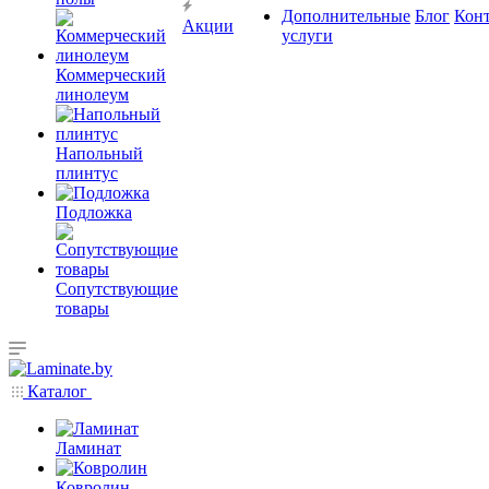
Дополнительные
Блог
Кон
Акции
услуги
Коммерческий
линолеум
Напольный
плинтус
Подложка
Сопутствующие
товары
Каталог
Ламинат
Ковролин