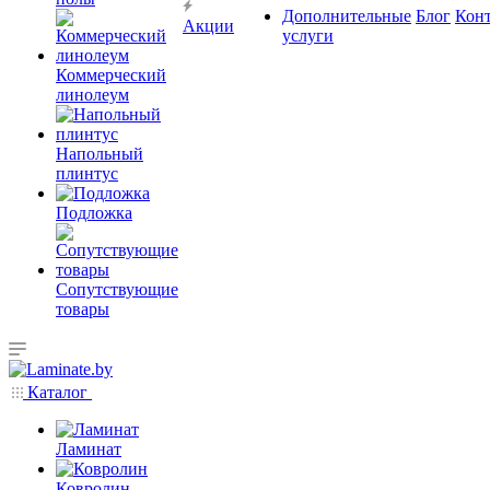
Дополнительные
Блог
Кон
Акции
услуги
Коммерческий
линолеум
Напольный
плинтус
Подложка
Сопутствующие
товары
Каталог
Ламинат
Ковролин