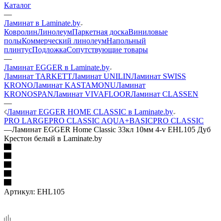
Каталог
—
Ламинат в Laminate.by
Ковролин
Линолеум
Паркетная доска
Виниловые
полы
Коммерческий линолеум
Напольный
плинтус
Подложка
Сопутствующие товары
—
Ламинат EGGER в Laminate.by
Ламинат TARKETT
Ламинат UNILIN
Ламинат SWISS
KRONO
Ламинат KASTAMONU
Ламинат
KRONOSPAN
Ламинат VIVAFLOOR
Ламинат CLASSEN
—
Ламинат EGGER HOME CLASSIC в Laminate.by
PRO LARGE
PRO CLASSIC AQUA+
BASIC
PRO CLASSIC
—
Ламинат EGGER Home Classic 33кл 10мм 4-v EHL105 Дуб
Крестон белый в Laminate.by
Артикул:
EHL105