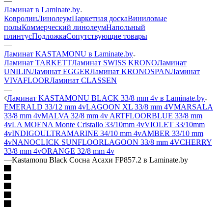
—
Ламинат в Laminate.by
Ковролин
Линолеум
Паркетная доска
Виниловые
полы
Коммерческий линолеум
Напольный
плинтус
Подложка
Сопутствующие товары
—
Ламинат KASTAMONU в Laminate.by
Ламинат TARKETT
Ламинат SWISS KRONO
Ламинат
UNILIN
Ламинат EGGER
Ламинат KRONOSPAN
Ламинат
VIVAFLOOR
Ламинат CLASSEN
—
Ламинат KASTAMONU BLACK 33/8 mm 4v в Laminate.by
EMERALD 33/12 mm 4v
LAGOON XL 33/8 mm 4V
MARSALA
33/8 mm 4v
MALVA 32/8 mm 4v
ARTFLOOR
BLUE 33/8 mm
4v
LA MOENA Monte Cristallo 33/10mm 4v
VIOLET 33/10mm
4v
INDIGO
ULTRAMARINE 34/10 mm 4v
AMBER 33/10 mm
4v
NANOCLICK
SUNFLOOR
LAGOON 33/8 mm 4V
CHERRY
33/8 mm 4v
ORANGE 32/8 mm 4v
—
Kastamonu Black Сосна Асахи FP857.2 в Laminate.by