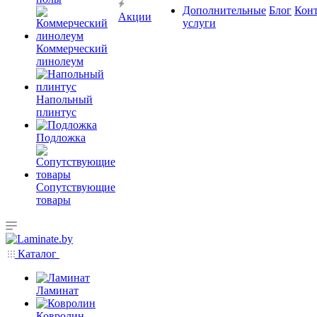
Дополнительные
Блог
Кон
Акции
услуги
Коммерческий
линолеум
Напольный
плинтус
Подложка
Сопутствующие
товары
Каталог
Ламинат
Ковролин