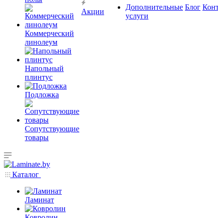
Дополнительные
Блог
Кон
Акции
услуги
Коммерческий
линолеум
Напольный
плинтус
Подложка
Сопутствующие
товары
Каталог
Ламинат
Ковролин