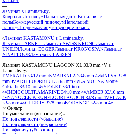
Каталог
—
Ламинат в Laminate.by
Ковролин
Линолеум
Паркетная доска
Виниловые
полы
Коммерческий линолеум
Напольный
плинтус
Подложка
Сопутствующие товары
—
Ламинат KASTAMONU в Laminate.by
Ламинат TARKETT
Ламинат SWISS KRONO
Ламинат
UNILIN
Ламинат EGGER
Ламинат KRONOSPAN
Ламинат
VIVAFLOOR
Ламинат CLASSEN
—
Ламинат KASTAMONU LAGOON XL 33/8 mm 4V в
Laminate.by
EMERALD 33/12 mm 4v
MARSALA 33/8 mm 4v
MALVA 32/8
mm 4v
ARTFLOOR
BLUE 33/8 mm 4v
LA MOENA Monte
Cristallo 33/10mm 4v
VIOLET 33/10mm
4v
INDIGO
ULTRAMARINE 34/10 mm 4v
AMBER 33/10 mm
4v
NANOCLICK
SUNFLOOR
LAGOON 33/8 mm 4V
BLACK
33/8 mm 4v
CHERRY 33/8 mm 4v
ORANGE 32/8 mm 4v
Фильтр
По умолчанию (возрастание)
По популярности (убывание)
По популярности (возрастание)
По алфавиту (убывание)