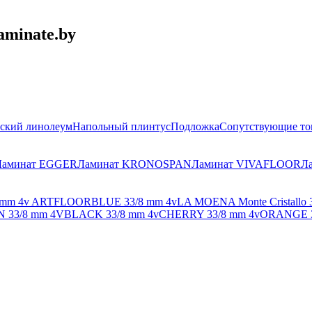
aminate.by
ский линолеум
Напольный плинтус
Подложка
Сопутствующие то
Ламинат EGGER
Ламинат KRONOSPAN
Ламинат VIVAFLOOR
Л
mm 4v
ARTFLOOR
BLUE 33/8 mm 4v
LA MOENA Monte Cristallo 
 33/8 mm 4V
BLACK 33/8 mm 4v
CHERRY 33/8 mm 4v
ORANGE 3