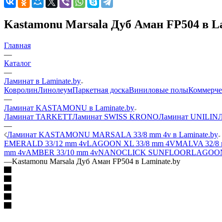
Kastamonu Marsala Дуб Аман FP504 в L
Главная
—
Каталог
—
Ламинат в Laminate.by
Ковролин
Линолеум
Паркетная доска
Виниловые полы
Коммерче
—
Ламинат KASTAMONU в Laminate.by
Ламинат TARKETT
Ламинат SWISS KRONO
Ламинат UNILIN
—
Ламинат KASTAMONU MARSALA 33/8 mm 4v в Laminate.by
EMERALD 33/12 mm 4v
LAGOON XL 33/8 mm 4V
MALVA 32/8 
mm 4v
AMBER 33/10 mm 4v
NANOCLICK
SUNFLOOR
LAGOON
—
Kastamonu Marsala Дуб Аман FP504 в Laminate.by