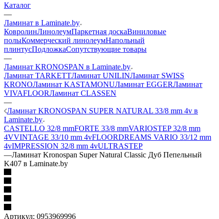
Каталог
—
Ламинат в Laminate.by
Ковролин
Линолеум
Паркетная доска
Виниловые
полы
Коммерческий линолеум
Напольный
плинтус
Подложка
Сопутствующие товары
—
Ламинат KRONOSPAN в Laminate.by
Ламинат TARKETT
Ламинат UNILIN
Ламинат SWISS
KRONO
Ламинат KASTAMONU
Ламинат EGGER
Ламинат
VIVAFLOOR
Ламинат CLASSEN
—
Ламинат KRONOSPAN SUPER NATURAL 33/8 mm 4v в
Laminate.by
CASTELLO 32/8 mm
FORTE 33/8 mm
VARIOSTEP 32/8 mm
4V
VINTAGE 33/10 mm 4v
FLOORDREAMS VARIO 33/12 mm
4v
IMPRESSION 32/8 mm 4v
ULTRASTEP
—
Ламинат Kronospan Super Natural Classic Дуб Пепельный
K407 в Laminate.by
Артикул:
0953969996