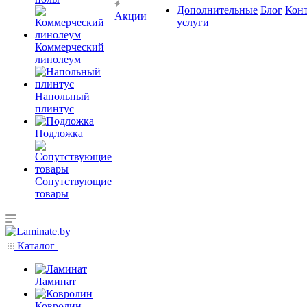
Дополнительные
Блог
Кон
Акции
услуги
Коммерческий
линолеум
Напольный
плинтус
Подложка
Сопутствующие
товары
Каталог
Ламинат
Ковролин