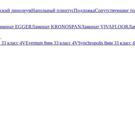
ский линолеум
Напольный плинтус
Подложка
Сопутствующие то
аминат EGGER
Ламинат KRONOSPAN
Ламинат VIVAFLOOR
Ла
33 класс 4V
Eventum 8мм 33 класс 4V
Synchropolis 8мм 33 класс 