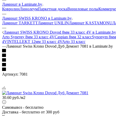
Ламинат в Laminate.by
Ковролин
Линолеум
Паркетная доска
Виниловые полы
Коммерче
—
Ламинат SWISS KRONO в Laminate.by
Ламинат TARKETT
Ламинат UNILIN
Ламинат KASTAMONU
Л
—
Ламинат SWISS KRONO Dovod 8мм 33 класс 4V в Laminate.by
Arto Synergy 8мм 33 класс 4V
Caspian 8мм 32 класс
Synonym 8мм 
4V
INTELLEKT 12мм 33 класс 4V
Arto 33 класс
—
Ламинат Swiss Krono Dovod Дуб Демонт 7081 в Laminate.by
Артикул:
7081
30.60
руб.
/м2
Самовывоз
- бесплатно
Доставка
- бесплатно от 300 руб