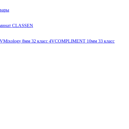
вары
минат CLASSEN
4V
Mixology 8мм 32 класс 4V
COMPLIMENT 10мм 33 класс