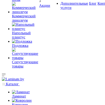
Дополнительные
Блог
Кон
Акции
услуги
Коммерческий
линолеум
Напольный
плинтус
Подложка
Сопутствующие
товары
Каталог
Ламинат
Ковролин