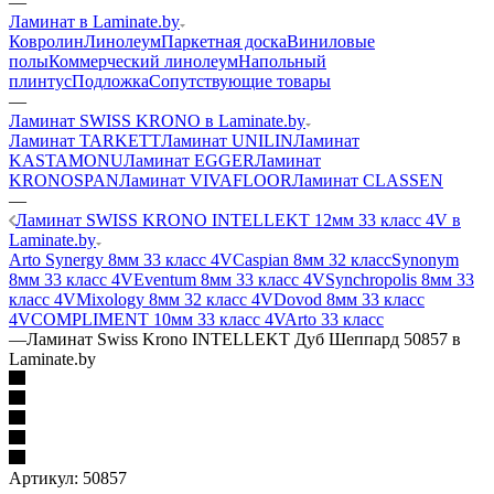
—
Ламинат в Laminate.by
Ковролин
Линолеум
Паркетная доска
Виниловые
полы
Коммерческий линолеум
Напольный
плинтус
Подложка
Сопутствующие товары
—
Ламинат SWISS KRONO в Laminate.by
Ламинат TARKETT
Ламинат UNILIN
Ламинат
KASTAMONU
Ламинат EGGER
Ламинат
KRONOSPAN
Ламинат VIVAFLOOR
Ламинат CLASSEN
—
Ламинат SWISS KRONO INTELLEKT 12мм 33 класс 4V в
Laminate.by
Arto Synergy 8мм 33 класс 4V
Caspian 8мм 32 класс
Synonym
8мм 33 класс 4V
Eventum 8мм 33 класс 4V
Synchropolis 8мм 33
класс 4V
Mixology 8мм 32 класс 4V
Dovod 8мм 33 класс
4V
COMPLIMENT 10мм 33 класс 4V
Arto 33 класс
—
Ламинат Swiss Krono INTELLEKT Дуб Шеппард 50857 в
Laminate.by
Артикул:
50857