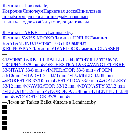
—
Ламинат в Laminate.by
Ковролин
Линолеум
Паркетная доска
Виниловые
полы
Коммерческий линолеум
Напольный
плинтус
Подложка
Сопутствующие товары
—
Ламинат TARKETT в Laminate.by
Ламинат SWISS KRONO
Ламинат UNILIN
Ламинат
KASTAMONU
Ламинат EGGER
Ламинат
KRONOSPAN
Ламинат VIVAFLOOR
Ламинат CLASSEN
—
Ламинат TARKETT BALLET 33/8 mm 4v в Laminate.by
TROPHY 33/8 mm 4v
ORCHESTRA 12/33 4V
ANGLETERRE
33/8
ITALY 33/8 mm 4v
IMPERATOR 33/8 mm 4v
POEM
33/10mm 4v
HARVEST 33/8 mm 4v
LUMBER 32/88 mm
4v
FORESTER 33/10 mm 4v
ESTETICA 33/9 mm 4v
GALLERY
33/12 mm 4v
NAVIGATOR 33/12 mm 4v
DYNASTY 33/12 mm
4v
ELLADE 32/8 mm 4v
NORDICA 32/8 mm 4v
BENEFICE 33/8
mm 4v
WOODSTOCK 33/8 mm 4v
—
Ламинат Tarkett Ballet Жизель в Laminate.by