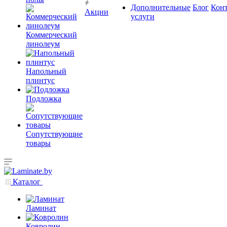
Дополнительные
Блог
Кон
Акции
услуги
Коммерческий
линолеум
Напольный
плинтус
Подложка
Сопутствующие
товары
Каталог
Ламинат
Ковролин