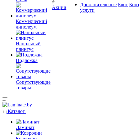
Дополнительные
Блог
Кон
Акции
услуги
Коммерческий
линолеум
Напольный
плинтус
Подложка
Сопутствующие
товары
Каталог
Ламинат
Ковролин