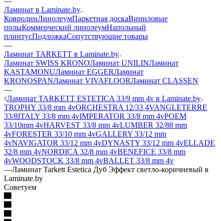
—
Ламинат в Laminate.by
Ковролин
Линолеум
Паркетная доска
Виниловые
полы
Коммерческий линолеум
Напольный
плинтус
Подложка
Сопутствующие товары
—
Ламинат TARKETT в Laminate.by
Ламинат SWISS KRONO
Ламинат UNILIN
Ламинат
KASTAMONU
Ламинат EGGER
Ламинат
KRONOSPAN
Ламинат VIVAFLOOR
Ламинат CLASSEN
—
Ламинат TARKETT ESTETICA 33/9 mm 4v в Laminate.by
TROPHY 33/8 mm 4v
ORCHESTRA 12/33 4V
ANGLETERRE
33/8
ITALY 33/8 mm 4v
IMPERATOR 33/8 mm 4v
POEM
33/10mm 4v
HARVEST 33/8 mm 4v
LUMBER 32/88 mm
4v
FORESTER 33/10 mm 4v
GALLERY 33/12 mm
4v
NAVIGATOR 33/12 mm 4v
DYNASTY 33/12 mm 4v
ELLADE
32/8 mm 4v
NORDICA 32/8 mm 4v
BENEFICE 33/8 mm
4v
WOODSTOCK 33/8 mm 4v
BALLET 33/8 mm 4v
—
Ламинат Tarkett Estetica Дуб Эффект светло-коричневый в
Laminate.by
Советуем