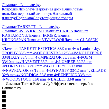
—
Ламинат в Laminate.by
Ковролин
Линолеум
Паркетная доска
Виниловые
полы
Коммерческий линолеум
Напольный
плинтус
Подложка
Сопутствующие товары
—
Ламинат TARKETT в Laminate.by
Ламинат SWISS KRONO
Ламинат UNILIN
Ламинат
KASTAMONU
Ламинат EGGER
Ламинат
KRONOSPAN
Ламинат VIVAFLOOR
Ламинат CLASSEN
—
Ламинат TARKETT ESTETICA 33/9 mm 4v в Laminate.by
TROPHY 33/8 mm 4v
ORCHESTRA 12/33 4V
ANGLETERRE
33/8
ITALY 33/8 mm 4v
IMPERATOR 33/8 mm 4v
POEM
33/10mm 4v
HARVEST 33/8 mm 4v
LUMBER 32/88 mm
4v
FORESTER 33/10 mm 4v
GALLERY 33/12 mm
4v
NAVIGATOR 33/12 mm 4v
DYNASTY 33/12 mm 4v
ELLADE
32/8 mm 4v
NORDICA 32/8 mm 4v
BENEFICE 33/8 mm
4v
WOODSTOCK 33/8 mm 4v
BALLET 33/8 mm 4v
—
Ламинат Tarkett Estetica Дуб Эффект светло-серый в
Laminate.by