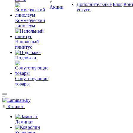
Дополнительные
Блог
Кон
Акции
услуги
Коммерческий
линолеум
Напольный
плинтус
Подложка
Сопутствующие
товары
Каталог
Ламинат
Ковролин