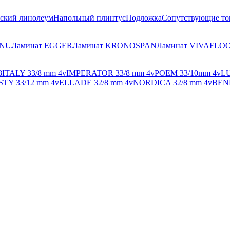
ский линолеум
Напольный плинтус
Подложка
Сопутствующие то
ONU
Ламинат EGGER
Ламинат KRONOSPAN
Ламинат VIVAFLO
8
ITALY 33/8 mm 4v
IMPERATOR 33/8 mm 4v
POEM 33/10mm 4v
LU
TY 33/12 mm 4v
ELLADE 32/8 mm 4v
NORDICA 32/8 mm 4v
BENE