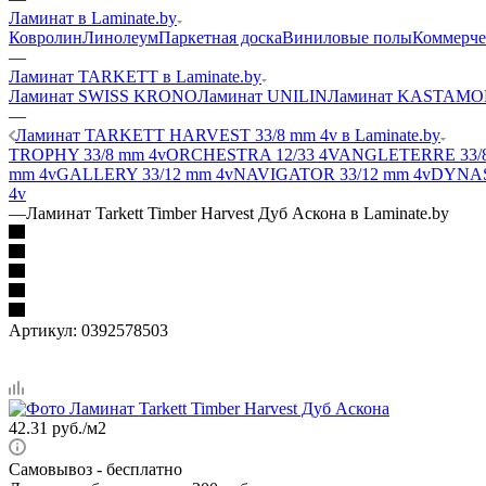
Ламинат в Laminate.by
Ковролин
Линолеум
Паркетная доска
Виниловые полы
Коммерче
—
Ламинат TARKETT в Laminate.by
Ламинат SWISS KRONO
Ламинат UNILIN
Ламинат KASTAM
—
Ламинат TARKETT HARVEST 33/8 mm 4v в Laminate.by
TROPHY 33/8 mm 4v
ORCHESTRA 12/33 4V
ANGLETERRE 33/
mm 4v
GALLERY 33/12 mm 4v
NAVIGATOR 33/12 mm 4v
DYNAS
4v
—
Ламинат Tarkett Timber Harvest Дуб Аскона в Laminate.by
Артикул:
0392578503
42.31
руб.
/м2
Самовывоз
- бесплатно