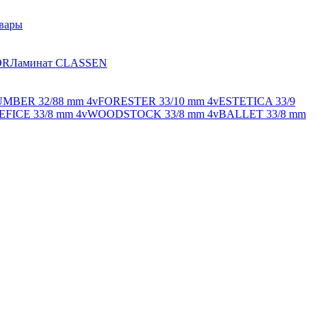
вары
OR
Ламинат CLASSEN
MBER 32/88 mm 4v
FORESTER 33/10 mm 4v
ESTETICA 33/9
FICE 33/8 mm 4v
WOODSTOCK 33/8 mm 4v
BALLET 33/8 mm