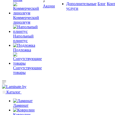
Дополнительные
Блог
Кон
Акции
услуги
Коммерческий
линолеум
Напольный
плинтус
Подложка
Сопутствующие
товары
Каталог
Ламинат
Ковролин