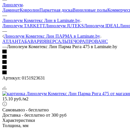
Линолеум
Ламинат
Ковролин
Паркетная доска
Виниловые полы
Коммерчес
—
Линолеум Комитекс Лин в Laminate.by
Линолеум TARKETT
Линолеум JUTEKS
Линолеум IDEAL
Лино
—
Линолеум Комитекс Лин ПАРМА в Laminate.by
АТЛАНТА
БАВАРИЯ
ВЕРСАЛЬ
ПЕЧОРА
ПРОВАНС
—
Линолеум Комитекс Лин Парма Рига 475 в Laminate.by
Артикул:
0151923631
15.10
руб.
/м2
Самовывоз
- бесплатно
Доставка
- бесплатно от 300 руб
Характеристики
Толщина, мм