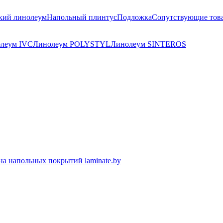
кий линолеум
Напольный плинтус
Подложка
Сопутствующие тов
леум IVC
Линолеум POLYSTYL
Линолеум SINTEROS