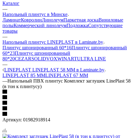
Каталог
—
Напольный плинтус в Минске
Ламинат
Ковролин
Линолеум
Паркетная доска
Виниловые
полы
Коммерческий линолеум
Подложка
Сопутствующие
товары
—
Напольный плинтус LINEPLAST в Laminate.by
Плинтус шпонированный 60*16
Плинтус шпонированный
60*23
Плинтус шпонированный
80*20
CEZAR
SOLID
VOX
WINART
ULTRA LINE
—
LINEPLAST LINEPLAST 58 ММ в Laminate.by
LINEPLAST 85 ММ
LINEPLAST 67 ММ
—
Напольный ПВХ плинтус Комплект заглушек LinePlast 58
(в тон к плинтусу)
Артикул:
01982918914