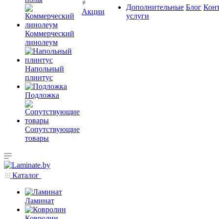
Дополнительные
Блог
Кон
Акции
услуги
Коммерческий
линолеум
Напольный
плинтус
Подложка
Сопутствующие
товары
Каталог
Ламинат
Ковролин