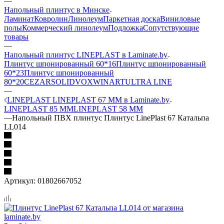
—
Напольный плинтус в Минске
Ламинат
Ковролин
Линолеум
Паркетная доска
Виниловые
полы
Коммерческий линолеум
Подложка
Сопутствующие
товары
—
Напольный плинтус LINEPLAST в Laminate.by
Плинтус шпонированный 60*16
Плинтус шпонированный
60*23
Плинтус шпонированный
80*20
CEZAR
SOLID
VOX
WINART
ULTRA LINE
—
LINEPLAST LINEPLAST 67 ММ в Laminate.by
LINEPLAST 85 ММ
LINEPLAST 58 ММ
—
Напольный ПВХ плинтус Плинтус LinePlast 67 Катальпа
LL014
Артикул:
01802667052