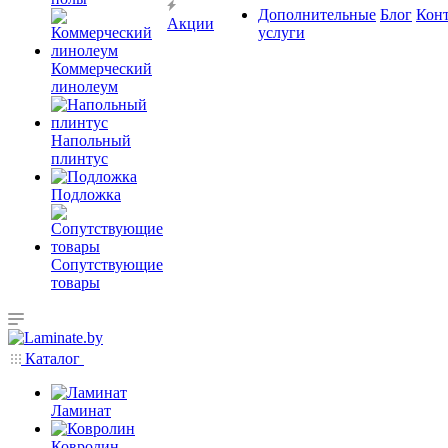
Дополнительные
Блог
Кон
Акции
услуги
Коммерческий
линолеум
Напольный
плинтус
Подложка
Сопутствующие
товары
Каталог
Ламинат
Ковролин