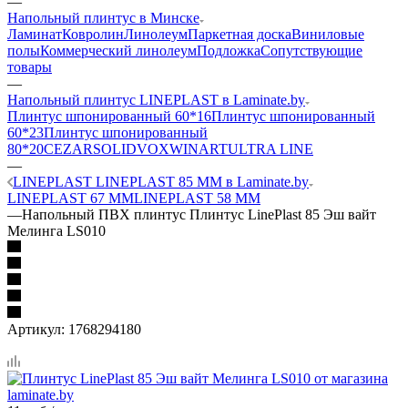
—
Напольный плинтус в Минске
Ламинат
Ковролин
Линолеум
Паркетная доска
Виниловые
полы
Коммерческий линолеум
Подложка
Сопутствующие
товары
—
Напольный плинтус LINEPLAST в Laminate.by
Плинтус шпонированный 60*16
Плинтус шпонированный
60*23
Плинтус шпонированный
80*20
CEZAR
SOLID
VOX
WINART
ULTRA LINE
—
LINEPLAST LINEPLAST 85 ММ в Laminate.by
LINEPLAST 67 ММ
LINEPLAST 58 ММ
—
Напольный ПВХ плинтус Плинтус LinePlast 85 Эш вайт
Мелинга LS010
Артикул:
1768294180