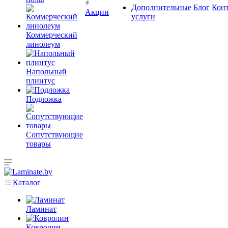
Дополнительные
Блог
Кон
Акции
услуги
Коммерческий
линолеум
Напольный
плинтус
Подложка
Сопутствующие
товары
Каталог
Ламинат
Ковролин