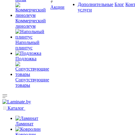
Дополнительные
Блог
Кон
Акции
услуги
Коммерческий
линолеум
Напольный
плинтус
Подложка
Сопутствующие
товары
Каталог
Ламинат
Ковролин