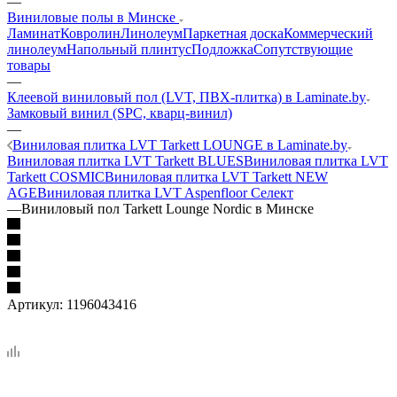
—
Виниловые полы в Минске
Ламинат
Ковролин
Линолеум
Паркетная доска
Коммерческий
линолеум
Напольный плинтус
Подложка
Сопутствующие
товары
—
Клеевой виниловый пол (LVT, ПВХ-плитка) в Laminate.by
Замковый винил (SPC, кварц-винил)
—
Виниловая плитка LVT Tarkett LOUNGE в Laminate.by
Виниловая плитка LVT Tarkett BLUES
Виниловая плитка LVT
Tarkett COSMIC
Виниловая плитка LVT Tarkett NEW
AGE
Виниловая плитка LVT Aspenfloor Селект
—
Виниловый пол Tarkett Lounge Nordic в Минске
Артикул:
1196043416