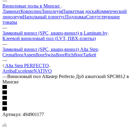
—
Виниловые полы в Минске
Ламинат
Ковролин
Линолеум
Паркетная доска
Коммерческий
линолеум
Напольный плинтус
Подложка
Сопутствующие
товары
—
Замковый винил (SPC, кварц-винил) в Laminate.by
Клеевой виниловый пол (LVT, ПВХ-плитка)
—
Замковый винил (SPC, кварц-винил) Alta Step
Cronafloor
Aspenfloor
Swissfloor
Richfloor
Tarkett
—
Alta Step PERFECTO
Arriba
Excelente
NATIVO
—
Виниловый пол Altastep Perfecto Дуб азиатский SPC8812 в
Минске
Артикул:
494901177