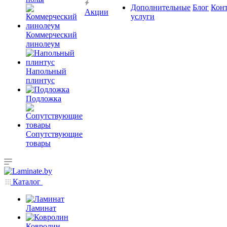
Дополнительные
Блог
Кон
Акции
услуги
Коммерческий
линолеум
Напольный
плинтус
Подложка
Сопутствующие
товары
Каталог
Ламинат
Ковролин