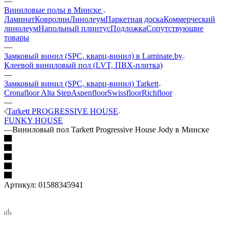
—
Виниловые полы в Минске
Ламинат
Ковролин
Линолеум
Паркетная доска
Коммерческий
линолеум
Напольный плинтус
Подложка
Сопутствующие
товары
—
Замковый винил (SPC, кварц-винил) в Laminate.by
Клеевой виниловый пол (LVT, ПВХ-плитка)
—
Замковый винил (SPC, кварц-винил) Tarkett
Cronafloor
Alta Step
Aspenfloor
Swissfloor
Richfloor
—
Tarkett PROGRESSIVE HOUSE
FUNKY HOUSE
—
Виниловый пол Tarkett Progressive House Jody в Минске
Артикул:
01588345941