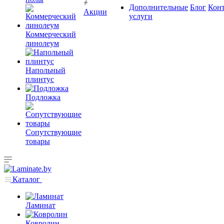
Дополнительные
Блог
Кон
Акции
услуги
Коммерческий
линолеум
Напольный
плинтус
Подложка
Сопутствующие
товары
Каталог
Ламинат
Ковролин