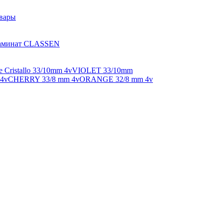
вары
аминат CLASSEN
ristallo 33/10mm 4v
VIOLET 33/10mm
4v
CHERRY 33/8 mm 4v
ORANGE 32/8 mm 4v