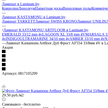
Ламинат в Laminate.by
Ковролин
Линолеум
Паркетная доска
Виниловые полы
Коммерче
—
Ламинат KASTAMONU в Laminate.by
Ламинат TARKETT
Ламинат SWISS KRONO
Ламинат UNILIN
—
Ламинат KASTAMONU ARTFLOOR в Laminate.by
EMERALD 33/12 mm 4v
LAGOON XL 33/8 mm 4V
MARSALA 33
4v
INDIGO
ULTRAMARINE 34/10 mm 4v
AMBER 33/10 mm 4v
N
—
Ламинат Kastamonu Artfloor Дуб Фрост AF554 33/8мм 4V в La
Акция
Артикул:
0817105299
29.50
руб.
/м2
Самовывоз
- бесплатно