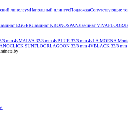
ский линолеум
Напольный плинтус
Подложка
Сопутствующие то
Ламинат EGGER
Ламинат KRONOSPAN
Ламинат VIVAFLOOR
Л
/8 mm 4v
MALVA 32/8 mm 4v
BLUE 33/8 mm 4v
LA MOENA Monte C
ANOCLICK
SUNFLOOR
LAGOON 33/8 mm 4V
BLACK 33/8 mm 
minate.by