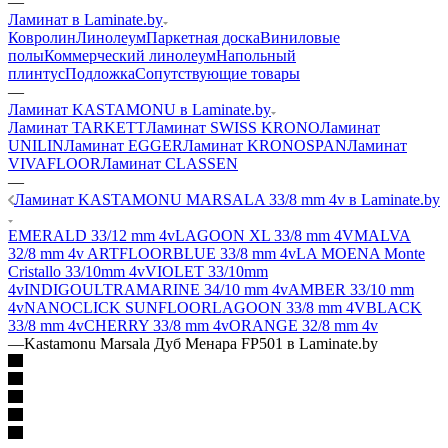
—
Ламинат в Laminate.by
Ковролин
Линолеум
Паркетная доска
Виниловые
полы
Коммерческий линолеум
Напольный
плинтус
Подложка
Сопутствующие товары
—
Ламинат KASTAMONU в Laminate.by
Ламинат TARKETT
Ламинат SWISS KRONO
Ламинат
UNILIN
Ламинат EGGER
Ламинат KRONOSPAN
Ламинат
VIVAFLOOR
Ламинат CLASSEN
—
Ламинат KASTAMONU MARSALA 33/8 mm 4v в Laminate.by
EMERALD 33/12 mm 4v
LAGOON XL 33/8 mm 4V
MALVA
32/8 mm 4v
ARTFLOOR
BLUE 33/8 mm 4v
LA MOENA Monte
Cristallo 33/10mm 4v
VIOLET 33/10mm
4v
INDIGO
ULTRAMARINE 34/10 mm 4v
AMBER 33/10 mm
4v
NANOCLICK
SUNFLOOR
LAGOON 33/8 mm 4V
BLACK
33/8 mm 4v
CHERRY 33/8 mm 4v
ORANGE 32/8 mm 4v
—
Kastamonu Marsala Дуб Менара FP501 в Laminate.by