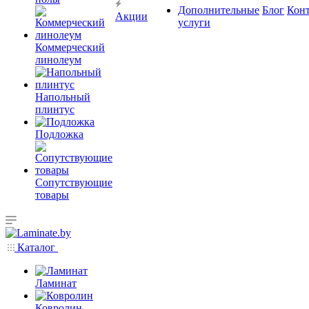
Дополнительные
Блог
Кон
Акции
услуги
Коммерческий
линолеум
Напольный
плинтус
Подложка
Сопутствующие
товары
Каталог
Ламинат
Ковролин