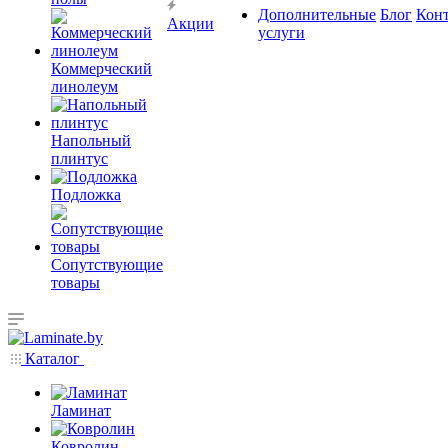
Дополнительные
Блог
Кон
Акции
услуги
Коммерческий
линолеум
Напольный
плинтус
Подложка
Сопутствующие
товары
Каталог
Ламинат
Ковролин