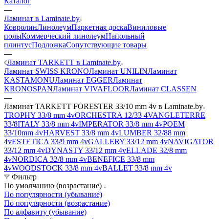
Каталог
—
Ламинат в Laminate.by
Ковролин
Линолеум
Паркетная доска
Виниловые
полы
Коммерческий линолеум
Напольный
плинтус
Подложка
Сопутствующие товары
—
Ламинат TARKETT в Laminate.by
Ламинат SWISS KRONO
Ламинат UNILIN
Ламинат
KASTAMONU
Ламинат EGGER
Ламинат
KRONOSPAN
Ламинат VIVAFLOOR
Ламинат CLASSEN
—
Ламинат TARKETT FORESTER 33/10 mm 4v в Laminate.by
TROPHY 33/8 mm 4v
ORCHESTRA 12/33 4V
ANGLETERRE
33/8
ITALY 33/8 mm 4v
IMPERATOR 33/8 mm 4v
POEM
33/10mm 4v
HARVEST 33/8 mm 4v
LUMBER 32/88 mm
4v
ESTETICA 33/9 mm 4v
GALLERY 33/12 mm 4v
NAVIGATOR
33/12 mm 4v
DYNASTY 33/12 mm 4v
ELLADE 32/8 mm
4v
NORDICA 32/8 mm 4v
BENEFICE 33/8 mm
4v
WOODSTOCK 33/8 mm 4v
BALLET 33/8 mm 4v
Фильтр
По умолчанию (возрастание)
По популярности (убывание)
По популярности (возрастание)
По алфавиту (убывание)