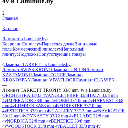
4v в Laminate.by
2
Главная
—
Каталог
—
Ламинат в Laminate.by
Ковролин
Линолеум
Паркетная доска
Виниловые
полы
Коммерческий линолеум
Напольный
плинтус
Подложка
Сопутствующие товары
—
Ламинат TARKETT в Laminate.by
Ламинат SWISS KRONO
Ламинат UNILIN
Ламинат
KASTAMONU
Ламинат EGGER
Ламинат
KRONOSPAN
Ламинат VIVAFLOOR
Ламинат CLASSEN
—
Ламинат TARKETT TROPHY 33/8 mm 4v в Laminate.by
ORCHESTRA 12/33 4V
ANGLETERRE 33/8
ITALY 33/8 mm
4v
IMPERATOR 33/8 mm 4v
POEM 33/10mm 4v
HARVEST 33/8
mm 4v
LUMBER 32/88 mm 4v
FORESTER 33/10 mm
4v
ESTETICA 33/9 mm 4v
GALLERY 33/12 mm 4v
NAVIGATOR
33/12 mm 4v
DYNASTY 33/12 mm 4v
ELLADE 32/8 mm
4v
NORDICA 32/8 mm 4v
BENEFICE 33/8 mm
4v
WOODSTOCK 33/8 mm 4v
BALLET 33/8 mm 4v