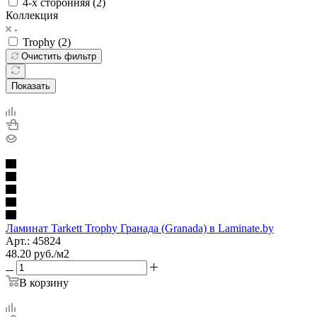
4-х сторонняя (
2
)
Коллекция
Trophy (
2
)
Очистить фильтр
Показать
Ламинат Tarkett Trophy Гранада (Granada) в Laminate.by
Арт.: 45824
48.20
руб.
/м2
В корзину