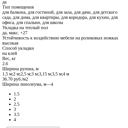
да
Тип помещения
для балкона, для гостиной, для зала, для дачи, для детского
сада, для дома, для квартиры, для коридора, для кухни, для
офиса, для спальни, для школы
Укладка на теплый пол
да, макс. +27
Устойчивость к воздействию мебели на роликовых ножках
высокая
Способ укладки
на клей
Вес, кг
2.6
Ширина рулона, м
1,5 м;2 м;2,5 м;3 м;3,15 м;3,5 м;4 м
36.70
руб.
/м2
Ширина линолеума, м
—
4
1.5
2
2.5
3
3.5
4