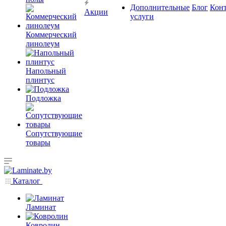
Дополнительные
Блог
Кон
Акции
услуги
Коммерческий
линолеум
Напольный
плинтус
Подложка
Сопутствующие
товары
Каталог
Ламинат
Ковролин