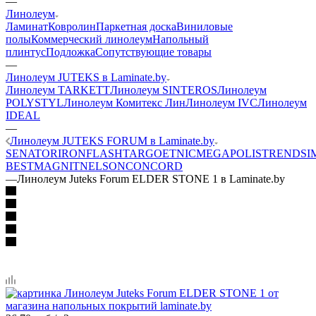
—
Линолеум
Ламинат
Ковролин
Паркетная доска
Виниловые
полы
Коммерческий линолеум
Напольный
плинтус
Подложка
Сопутствующие товары
—
Линолеум JUTEKS в Laminate.by
Линолеум TARKETT
Линолеум SINTEROS
Линолеум
POLYSTYL
Линолеум Комитекс Лин
Линолеум IVC
Линолеум
IDEAL
—
Линолеум JUTEKS FORUM в Laminate.by
SENATOR
IRON
FLASH
TARGO
ETNIC
MEGAPOLIS
TREND
SI
BEST
MAGNIT
NELSON
CONCORD
—
Линолеум Juteks Forum ELDER STONE 1 в Laminate.by