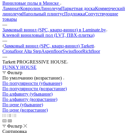
Виниловые полы в Минске
Ламинат
Ковролин
Линолеум
Паркетная доска
Коммерческий
линолеум
Напольный плинтус
Подложка
Сопутствующие
товары
—
Замковый винил (SPC, кварц-винил) в Laminate.by
Клеевой виниловый пол (LVT, ПВХ-плитка)
—
Замковый винил (SPC, кварц-винил) Tarkett
Cronafloor
Alta Step
Aspenfloor
Swissfloor
Richfloor
—
Tarkett PROGRESSIVE HOUSE
FUNKY HOUSE
Фильтр
По умолчанию (возрастание)
По популярности (убывание)
По популярности (возрастание)
По алфавиту (убывание)
По алфавиту (возрастание)
По цене (убывание)
По цене (возрастание)
Фильтр
Сортировка