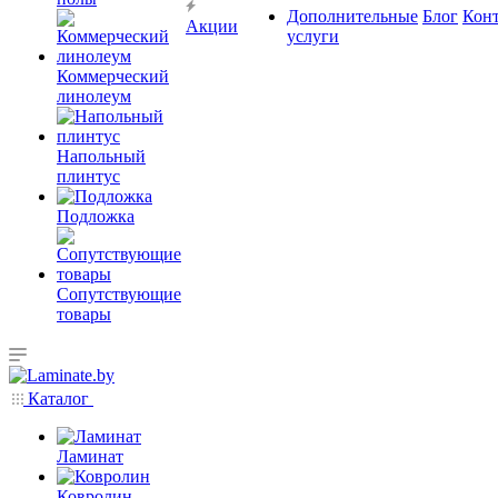
Дополнительные
Блог
Кон
Акции
услуги
Коммерческий
линолеум
Напольный
плинтус
Подложка
Сопутствующие
товары
Каталог
Ламинат
Ковролин